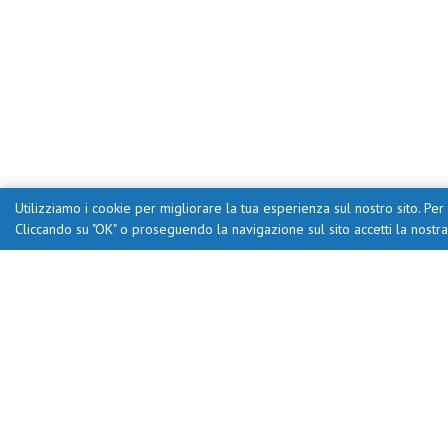
Utilizziamo i cookie per migliorare la tua esperienza sul nostro sito. Per 
Cliccando su "OK" o proseguendo la navigazione sul sito accetti la nostr
Portale creato da Ufficio Scolas
CFP Zanarde