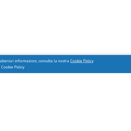
ulteriori informazioni, consulta la nostra
Cookie Policy
.
a Cookie Policy
tico Regionale per la Lombardia Ufficio IV Ambito Territoriale
lli, Coordinamento Istituzioni Formative Regionali, dott. Tarc