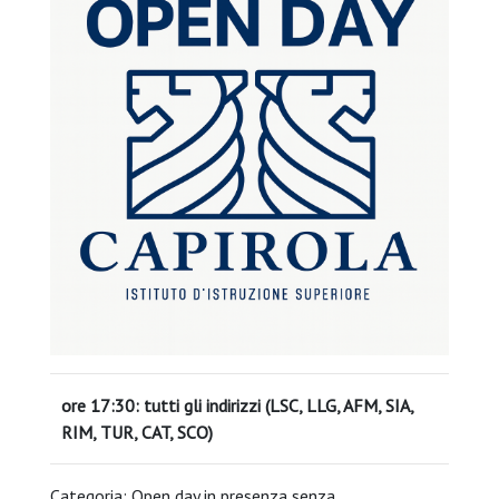
ore 17:30: tutti gli indirizzi (LSC, LLG, AFM, SIA,
RIM, TUR, CAT, SCO)
Categoria: Open day in presenza senza