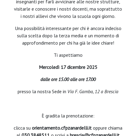
insegnanti per farli avvicinare alle nostre strutture,
visitarle e conoscere i nostri docenti, ma soprattutto
i nostri allievi che vivono la scuola ogni giorno.
Una possibilità interessante per chi è ancora indeciso
sulla scelta dopo la terza media e un momento di
approfondimento per chi ha già le idee chiare!
Ti aspettiamo
Mercoledì 17 dicembre 2025
dalle ore 15.00 alle ore 17.00
presso la nostra Sede in
Via F. Gamba, 12 a Brescia
È gradita la prenotazione:
clicca su
orientamento.cfpzanardelli.it
oppure chiama
al
030.3848511
o scrivi a
brescia@cfpzanardelli.it