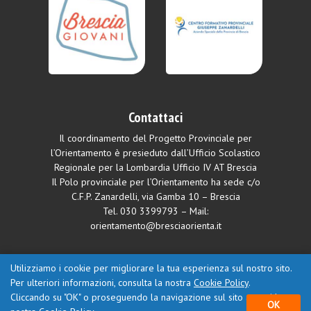
Contattaci
Il coordinamento del Progetto Provinciale per
l’Orientamento è presieduto dall’Ufficio Scolastico
Regionale per la Lombardia Ufficio IV AT Brescia
Il Polo provinciale per l’Orientamento ha sede c/o
C.F.P. Zanardelli, via Gamba 10 – Brescia
Tel.
030 3399793
– Mail:
orientamento@bresciaorienta.it
Utilizziamo i cookie per migliorare la tua esperienza sul nostro sito.
© Centro Formativo Provinciale “Giuseppe Zanardelli” – Azienda Speciale
Per ulteriori informazioni, consulta la nostra
Cookie Policy
.
della Provincia di Brescia c.f. / p.I.V.A. 02481950984 |
Privacy Policy
|
Cliccando su "OK" o proseguendo la navigazione sul sito accetti la
OK
Cookie Policy
| Design by
P-Soft Web Agency