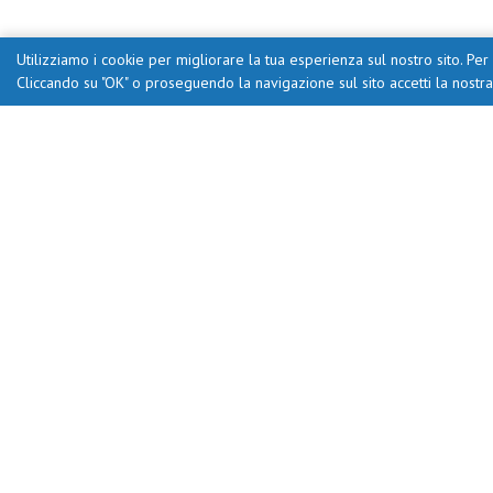
Utilizziamo i cookie per migliorare la tua esperienza sul nostro sito. Per 
Cliccando su "OK" o proseguendo la navigazione sul sito accetti la nostr
Portale creato da Ufficio Scolas
CFP Zanarde
Il coordinamento del Progetto Provi
Il Polo 