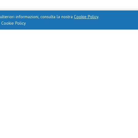
ulteriori informazioni, consulta la nostra
Cookie Policy
.
a Cookie Policy
tico Regionale per la Lombardia Ufficio IV Ambito Territoriale
lli, Coordinamento Istituzioni Formative Regionali, dott. Tarc
Contattaci
nciale per l’Orientamento è presieduto dall’Ufficio Scolastico Regionale pe
provinciale per l’Orientamento ha sede c/o C.F.P. Zanardelli, via Gamba 10 
Tel.
030 3399793
– Mail:
orientamento@bresciaorienta.it