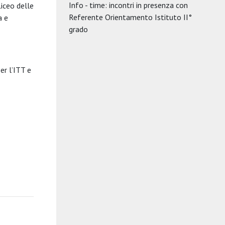
Info - time: incontri in presenza con
Liceo delle
Referente Orientamento Istituto II°
a e
grado
er l’ITT e