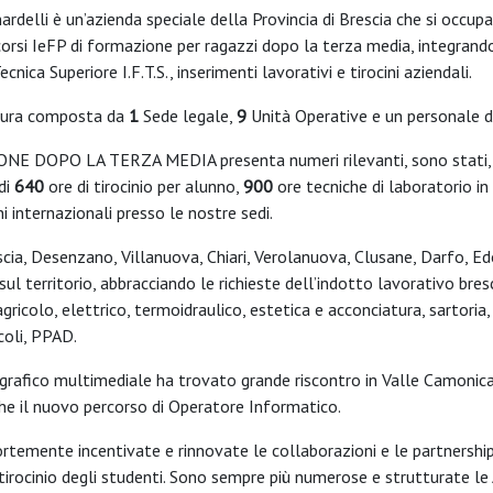
anardelli è un’azienda speciale della Provincia di Brescia che si occ
orsi IeFP di formazione per ragazzi dopo la terza media, integrando
nica Superiore I.F.T.S., inserimenti lavorativi e tirocini aziendali.
tura composta da
1
Sede legale,
9
Unità Operative e un personale d
E DOPO LA TERZA MEDIA presenta numeri rilevanti, sono stati, in
di
640
ore di tirocinio per alunno,
900
ore tecniche di laboratorio in 
ni internazionali presso le nostre sedi.
escia, Desenzano, Villanuova, Chiari, Verolanuova, Clusane, Darfo, E
 sul territorio, abbracciando le richieste dell’indotto lavorativo br
agricolo, elettrico, termoidraulico, estetica e acconciatura, sartoria
coli, PPAD.
i grafico multimediale ha trovato grande riscontro in Valle Camonica
he il nuovo percorso di Operatore Informatico.
rtemente incentivate e rinnovate le collaborazioni e le partnership 
 tirocinio degli studenti. Sono sempre più numerose e strutturate le