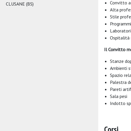
Convitto a
CLUSANE (BS)
Alta profe
Stile prof
Programmi 
Laboratori
Ospitalità
Il Convitto m
Stanze dop
Ambienti s
Spazio rel
Palestra d
Pareti arti
Sala pesi
Indotto sp
Corsi