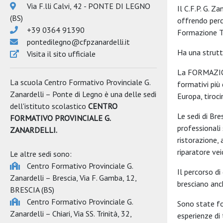
Via F.lli Calvi, 42 - PONTE DI LEGNO
Il C.F.P. G. Z
(BS)
offrendo perc
+39 0364 91390
Formazione Tec
pontedilegno@cfpzanardelli.it
Ha una strut
Visita il sito ufficiale
La FORMAZION
La scuola Centro Formativo Provinciale G.
formativi più 
Zanardelli – Ponte di Legno è una delle sedi
Europa, tiroci
dell'istituto scolastico
CENTRO
Le sedi di Br
FORMATIVO PROVINCIALE G.
professionali
ZANARDELLI.
ristorazione, 
riparatore vei
Le altre sedi sono:
Centro Formativo Provinciale G.
Il percorso d
Zanardelli – Brescia
, Via F. Gamba, 12,
bresciano anc
BRESCIA (BS)
Centro Formativo Provinciale G.
Sono state fo
Zanardelli – Chiari
, Via SS. Trinità, 32,
esperienze di