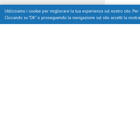
Utilizziamo i cookie per migliorare la tua esperienza sul nostro sito. Per 
Cliccando su "OK" o proseguendo la navigazione sul sito accetti la nostr
Portale creato da Ufficio Scolas
CFP Zanarde
Il coordinamento del Progetto Provi
Il Polo 