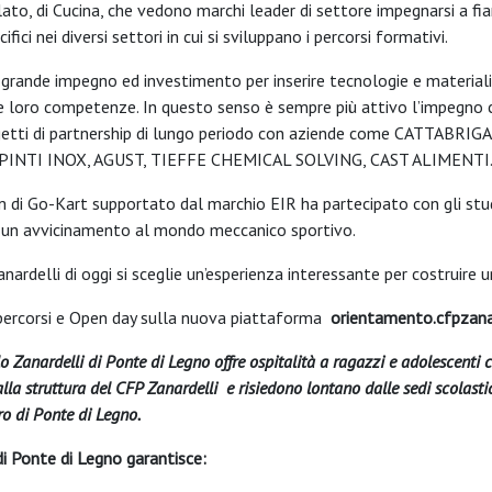
lato, di Cucina, che vedono marchi leader di settore impegnarsi a f
fici nei diversi settori in cui si sviluppano i percorsi formativi.
 grande impegno ed investimento per inserire tecnologie e materiali
 loro competenze. In questo senso è sempre più attivo l’impegno con
rogetti di partnership di lungo periodo con aziende come CATT
 PINTI INOX, AGUST, TIEFFE CHEMICAL SOLVING, CAST ALIMENTI
m di Go-Kart supportato dal marchio EIR ha partecipato con gli stu
un avvicinamento al mondo meccanico sportivo.
Zanardelli di oggi si sceglie un’esperienza interessante per costruir
i percorsi e Open day sulla nuova piattaforma
orientamento.cfpzanar
llo Zanardelli di Ponte di Legno offre ospitalità a ragazzi e adolescenti
lla struttura del CFP Zanardelli e risiedono lontano dalle sedi scolasti
ro di Ponte di Legno.
di Ponte di Legno garantisce: