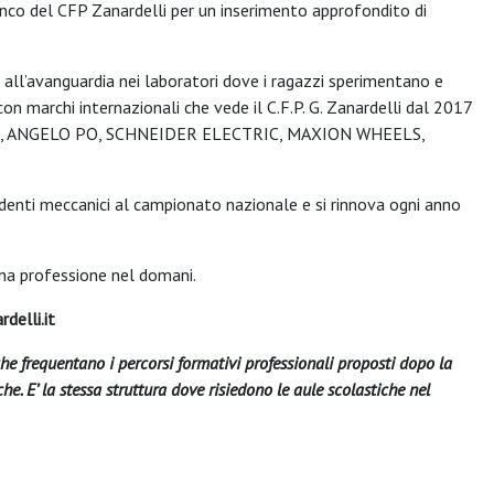
ianco del CFP Zanardelli per un inserimento approfondito di
 all’avanguardia nei laboratori dove i ragazzi sperimentano e
 marchi internazionali che vede il C.F.P. G. Zanardelli dal 2017
ABRIGA, ANGELO PO, SCHNEIDER ELECTRIC, MAXION WHEELS,
.
denti meccanici al campionato nazionale e si rinnova ogni anno
e una professione nel domani.
delli.it
 che frequentano i
percorsi formativi professionali proposti dopo la
che.
E’ la stessa struttura dove risiedono le aule scolastiche nel