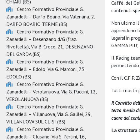
CHIARI (BS)
Caffè, del Ge
Centro Formativo Provinciale G.
contenuti speci
Zanardelli – Darfo Boario
, Via Valeriana, 2,
Non ultimo il
DARFO BOARIO TERME (BS)
apprendono le
Centro Formativo Provinciale G.
legarsi in p
Zanardelli – Desenzano d/G (fraz.
GAMMA PIU’,
Rivoltella)
, Via B. Croce, 21, DESENZANO
DEL GARDA (BS)
Il Racing tea
Centro Formativo Provinciale G.
permettendo 
Zanardelli – Edolo
, Via G. Marconi, 73,
EDOLO (BS)
Con il C.F.P. 
Centro Formativo Provinciale G.
Tutti i nostr
Zanardelli – Verolanuova
, Via G. Puccini, 12,
VEROLANUOVA (BS)
Il Convitto de
Centro Formativo Provinciale G.
terza media da
Zanardelli – Villanuova
, Via G. Galilei, 29,
cuore del cent
VILLANUOVA SUL CLISI (BS)
Centro Formativo Provinciale G.
La struttura 
Zanardelli – Clusane
, Via S. Pertini, 16,