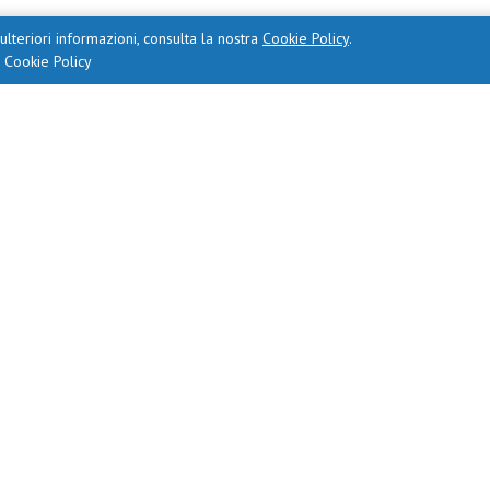
ulteriori informazioni, consulta la nostra
Cookie Policy
.
a Cookie Policy
tico Regionale per la Lombardia Ufficio IV Ambito Territoriale
lli, Coordinamento Istituzioni Formative Regionali, dott. Tarc
Contattaci
nciale per l’Orientamento è presieduto dall’Ufficio Scolastico Regionale pe
provinciale per l’Orientamento ha sede c/o C.F.P. Zanardelli, via Gamba 10 